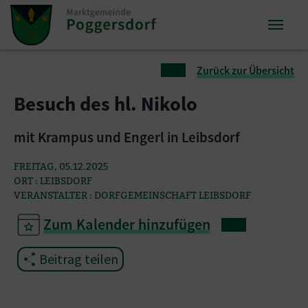
Zum Inhalt springen
Zum Seitenende springen
Sie sind hier:
Zurück zur Übersicht
Besuch des hl. Nikolo
mit Krampus und Engerl in Leibsdorf
FREITAG, 05.12.2025
ORT : LEIBSDORF
VERANSTALTER : DORFGEMEINSCHAFT LEIBSDORF
Zum Kalender hinzufügen
Beitrag teilen