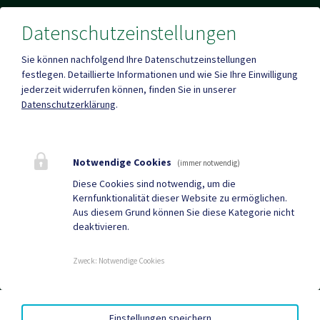
Datenschutzeinstellungen
Sie können nachfolgend Ihre Datenschutzeinstellungen
Parteienverkehr
festlegen.
Detaillierte Informationen und wie Sie Ihre Einwilligung
Heute , 07:30 Uhr – 12:00 Uhr, 13:00 Uhr - 16:00 Uhr
jederzeit widerrufen können, finden Sie in unserer
Datenschutzerklärung
.
Mehr
Notwendige Cookies
(immer notwendig)
Quicklinks
Diese Cookies sind notwendig, um die
Kernfunktionalität dieser Website zu ermöglichen.
Gemeindezeitung
Neuigkeiten
Aus diesem Grund können Sie diese Kategorie nicht
deaktivieren.
Termine
Zweck
:
Notwendige Cookies
AMTSSIGNATUR
|
BARRIEREFREIHEIT
|
DATENSCHUTZ
|
Einstellungen speichern