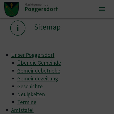
Zum Inhalt springen
Zum Seitenende springen
Sie sind hier:
Sitemap
Unser Poggersdorf
Über die Gemeinde
Gemeindebetriebe
Gemeindezeitung
Geschichte
Neuigkeiten
Termine
Amtstafel