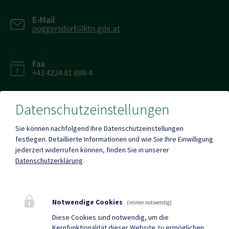
E-Mail
poggersdorf@ktn.gde.at
Fax
+43 4224 81 888-4
Datenschutzeinstellungen
Sie können nachfolgend Ihre Datenschutzeinstellungen
Parteienverkehr
festlegen.
Detaillierte Informationen und wie Sie Ihre Einwilligung
Heute , Geschlossen
jederzeit widerrufen können, finden Sie in unserer
Datenschutzerklärung
.
Mehr
Notwendige Cookies
(immer notwendig)
Quicklinks
Diese Cookies sind notwendig, um die
Kernfunktionalität dieser Website zu ermöglichen.