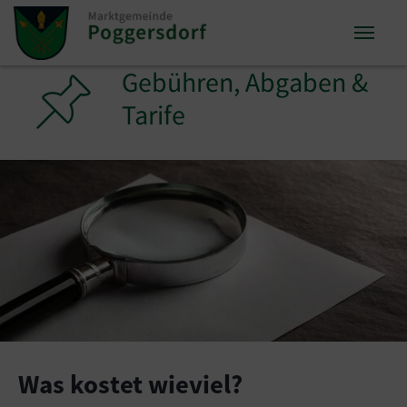
Zum Inhalt springen
Zum Seitenende springen
Gebühren, Abgaben &
Sie sind hier:
Tarife
Was kostet wieviel?