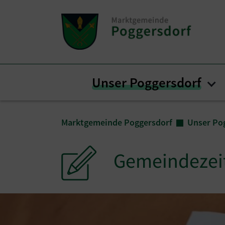
Zum Inhalt springen
Zum Seitenende springen
Unser Poggersdorf
Su
Sie sind hier:
Marktgemeinde Poggersdorf
Unser Po
Gemeindezei