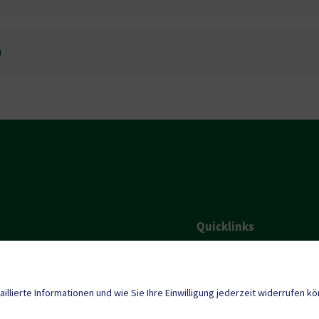
0
Quicklinks
Gemeindezeitung
rsdorf@ktn.gde.at
Termine
aillierte Informationen und wie Sie Ihre Einwilligung jederzeit widerrufen k