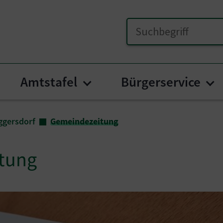
Amtstafel
Bürgerservice
bmenu for "Unser Poggersdorf"
Submenu for "Amtstafe
Su
ggersdorf
Gemeindezeitung
tung