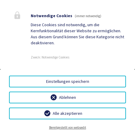
Mehr
Notwendige Cookies
(immer notwendig)
Quicklinks
Diese Cookies sind notwendig, um die
Kernfunktionalität dieser Website zu ermöglichen.
Gemeindezeitung
Neuigkeiten
Aus diesem Grund können Sie diese Kategorie nicht
deaktivieren.
Termine
Zweck
:
Notwendige Cookies
AMTSSIGNATUR
|
BARRIEREFREIHEIT
|
DATENSCHUTZ
|
Einstellungen speichern
SITEMAP
|
IMPRESSUM
Ablehnen
Alle akzeptieren
Neuigkeiten
Termine
Kontakt
Bereitgestellt von websedit