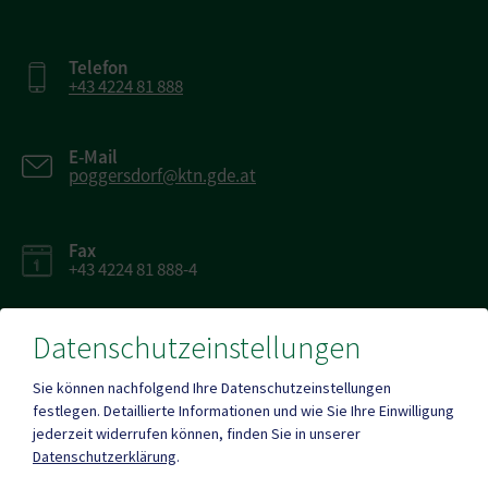
Telefon
+43 4224 81 888
E-Mail
poggersdorf@ktn.gde.at
Fax
+43 4224 81 888-4
Datenschutzeinstellungen
Sie können nachfolgend Ihre Datenschutzeinstellungen
Parteienverkehr
festlegen.
Detaillierte Informationen und wie Sie Ihre Einwilligung
Heute , 07:30 Uhr – 12:00 Uhr, 13:00 Uhr - 16:00 Uhr
jederzeit widerrufen können, finden Sie in unserer
Datenschutzerklärung
.