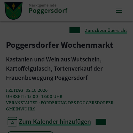
Zum Inhalt springen
Zum Seitenende springen
Sie sind hier:
Zurück zur Übersicht
Poggersdorfer Wochenmarkt
Kastanien und Wein aus Wutschein,
Kartoffelgulasch, Tortenverkauf der
Frauenbewegung Poggersdorf
FREITAG, 02.10.2026
UHRZEIT : 15:00 - 18:00 UHR
VERANSTALTER : FÖRDERUNG DES POGGERSDORFER
GMEINWOHLS
Zum Kalender hinzufügen