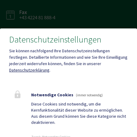
Fax
+43 4224 81 888-4
Datenschutzeinstellungen
Sie können nachfolgend Ihre Datenschutzeinstellungen
Parteienverkehr
festlegen.
Detaillierte Informationen und wie Sie Ihre Einwilligung
Heute , Geschlossen
jederzeit widerrufen können, finden Sie in unserer
Datenschutzerklärung
.
Mehr
Notwendige Cookies
(immer notwendig)
Quicklinks
Diese Cookies sind notwendig, um die
Kernfunktionalität dieser Website zu ermöglichen.
Gemeindezeitung
Neuigkeiten
Aus diesem Grund können Sie diese Kategorie nicht
deaktivieren.
Termine
Zweck
:
Notwendige Cookies