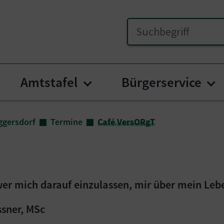
Amtstafel
Bürgerservice
bmenu for "Unser Poggersdorf"
Submenu for "Amtstafe
Su
ggersdorf
Termine
Café VersORgT
wer mich darauf einzulassen, mir über mein L
ssner, MSc