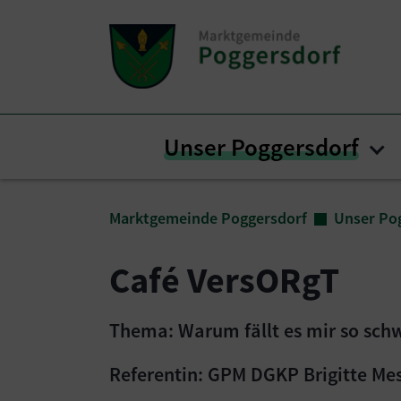
Zum Inhalt springen
Zum Seitenende springen
Unser Poggersdorf
Su
Sie sind hier:
Marktgemeinde Poggersdorf
Unser Po
Café VersORgT
Thema: Warum fällt es mir so sch
Referentin: GPM DGKP Brigitte Me