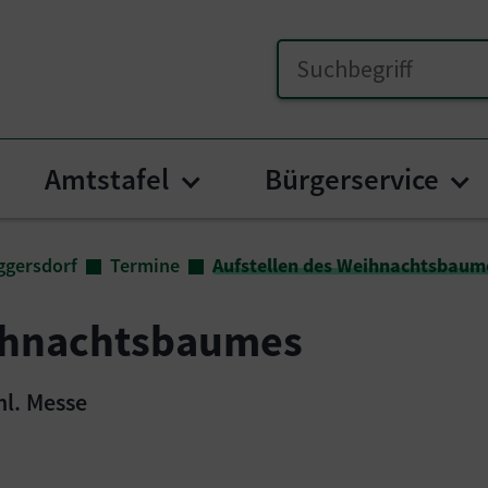
Amtstafel
Bürgerservice
bmenu for "Unser Poggersdorf"
Submenu for "Amtstafe
Su
ggersdorf
Termine
Aufstellen des Weihnachtsbaum
eihnachtsbaumes
hl. Messe