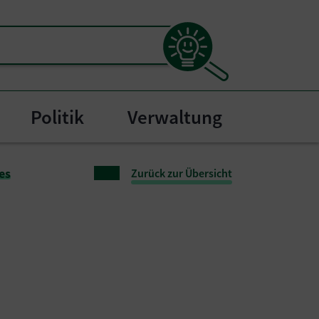
Politik
Verwaltung
l"
bmenu for "Bürgerservice"
es
Zurück zur Übersicht