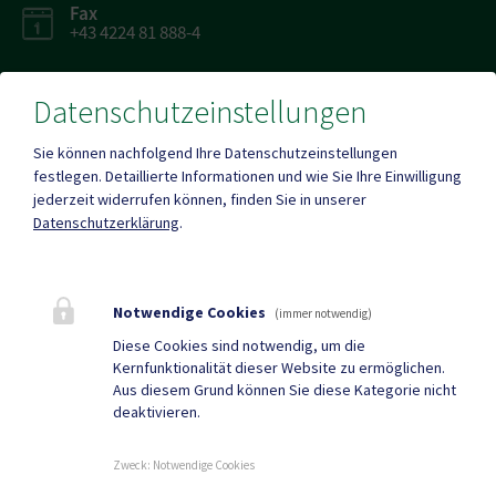
Fax
+43 4224 81 888-4
Datenschutzeinstellungen
Sie können nachfolgend Ihre Datenschutzeinstellungen
Parteienverkehr
festlegen.
Detaillierte Informationen und wie Sie Ihre Einwilligung
Heute , 07:30 Uhr – 12:00 Uhr
jederzeit widerrufen können, finden Sie in unserer
Datenschutzerklärung
.
Mehr
Notwendige Cookies
(immer notwendig)
Quicklinks
Diese Cookies sind notwendig, um die
Kernfunktionalität dieser Website zu ermöglichen.
Gemeindezeitung
Neuigkeiten
Aus diesem Grund können Sie diese Kategorie nicht
deaktivieren.
Termine
Zweck
:
Notwendige Cookies