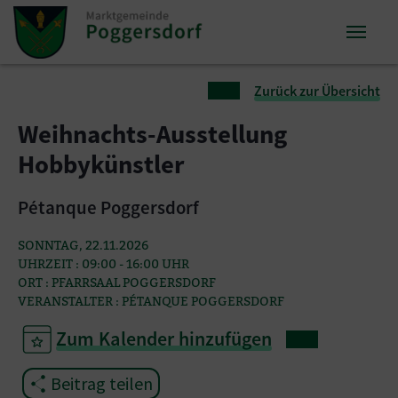
Zum Inhalt springen
Zum Seitenende springen
Sie sind hier:
Zurück zur Übersicht
Weihnachts-Ausstellung
Hobbykünstler
Pétanque Poggersdorf
SONNTAG, 22.11.2026
UHRZEIT : 09:00 - 16:00 UHR
ORT : PFARRSAAL POGGERSDORF
VERANSTALTER : PÉTANQUE POGGERSDORF
Zum Kalender hinzufügen
Beitrag teilen