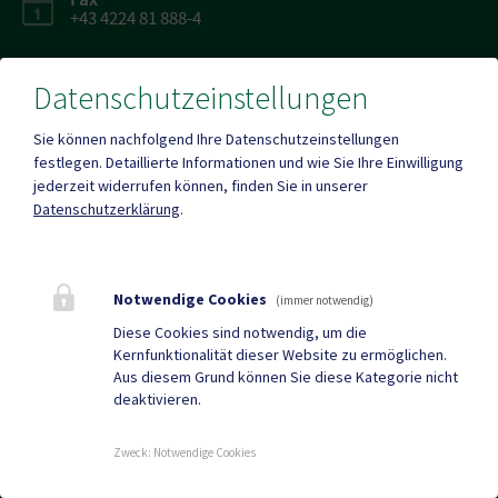
+43 4224 81 888-4
Datenschutzeinstellungen
Sie können nachfolgend Ihre Datenschutzeinstellungen
Parteienverkehr
festlegen.
Detaillierte Informationen und wie Sie Ihre Einwilligung
Heute , 07:30 Uhr – 12:00 Uhr, 13:00 Uhr - 16:00 Uhr
jederzeit widerrufen können, finden Sie in unserer
Datenschutzerklärung
.
Mehr
Notwendige Cookies
(immer notwendig)
Quicklinks
Diese Cookies sind notwendig, um die
Kernfunktionalität dieser Website zu ermöglichen.
Gemeindezeitung
Neuigkeiten
Aus diesem Grund können Sie diese Kategorie nicht
deaktivieren.
Termine
Zweck
:
Notwendige Cookies